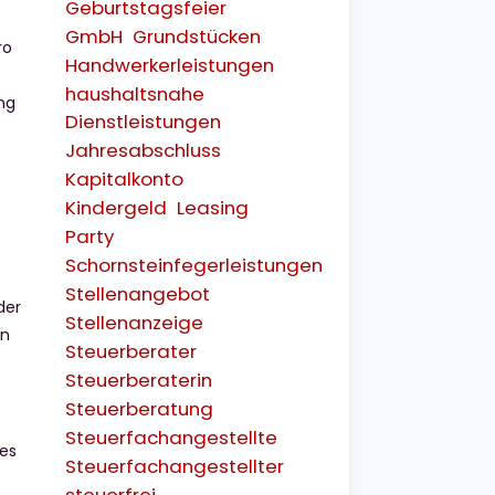
Geburtstagsfeier
GmbH
Grundstücken
ro
Handwerkerleistungen
haushaltsnahe
ung
Dienstleistungen
Jahresabschluss
Kapitalkonto
Kindergeld
Leasing
Party
Schornsteinfegerleistungen
Stellenangebot
der
Stellenanzeige
en
Steuerberater
Steuerberaterin
Steuerberatung
Steuerfachangestellte
es
Steuerfachangestellter