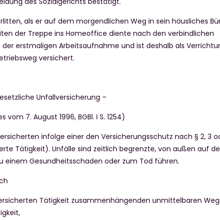
eidung des Sozialgerichts bestätigt.
erlitten, als er auf dem morgendlichen Weg in sein häusliches Bü
iten der Treppe ins Homeoffice diente nach den verbindlichen
in der erstmaligen Arbeitsaufnahme und ist deshalb als Verricht
etriebsweg versichert.
esetzliche Unfallversicherung –
zes vom 7. August 1996, BGBl. I S. 1254)
 Versicherten infolge einer den Versicherungsschutz nach § 2, 3 o
rte Tätigkeit). Unfälle sind zeitlich begrenzte, von außen auf d
e zu einem Gesundheitsschaden oder zum Tod führen.
uch
 versicherten Tätigkeit zusammenhängenden unmittelbaren Weg
gkeit,