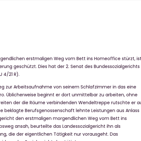
rgendlichen erstmaligen Weg vom Bett ins Homeoffice stürzt, is
herung geschützt. Dies hat der 2. Senat des Bundessozialgerichts
U 4/21 R).
eg zur Arbeitsaufnahme von seinem Schlafzimmer in das eine
ro. Üblicherweise beginnt er dort unmittelbar zu arbeiten, ohne
hreiten der die Räume verbindenden Wendeltreppe rutschte er a
Die beklagte Berufsgenossenschaft lehnte Leistungen aus Anlass
lgericht den erstmaligen morgendlichen Weg vom Bett ins
bsweg ansah, beurteilte das Landessozialgericht ihn als
g, die der eigentlichen Tätigkeit nur vorausgeht. Das