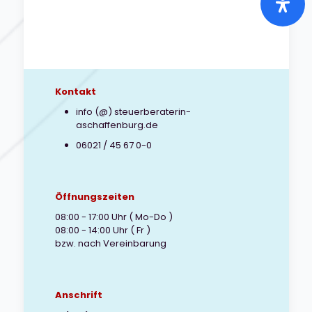
von
Akten
ist
keine
Entschuldig
Kontakt
info (@) steuerberaterin-
aschaffenburg.de
06021 / 45 67 0-0
Öffnungszeiten
08:00 - 17:00 Uhr ( Mo-Do )
08:00 - 14:00 Uhr ( Fr )
bzw. nach Vereinbarung
Anschrift