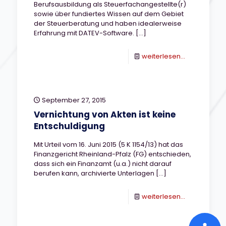
Berufsausbildung als Steuerfachangestellte(r)
sowie über fundiertes Wissen auf dem Gebiet
der Steuerberatung und haben idealerweise
Erfahrung mit DATEV-Software.
[…]
-
weiterlesen...
Stellenanzei
Steuerfachan
September 27, 2015
Vernichtung von Akten ist keine
Entschuldigung
Mit Urteil vom 16. Juni 2015 (5 K 1154/13) hat das
Finanzgericht Rheinland-Pfalz (FG) entschieden,
dass sich ein Finanzamt (u.a.) nicht darauf
berufen kann, archivierte Unterlagen
[…]
-
weiterlesen...
Vernichtung