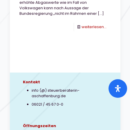
erhöhte Abgaswerte wie im Fall von
Volkswagen kann nach Aussage der
Bundesregierung „nicht im Rahmen einer
[…]
-
weiterlesen...
Wirkt
sich
der
Abgasskand
steuerlich
aus?
Kontakt
info (@) steuerberaterin-
aschaffenburg.de
06021 / 45 67 0-0
Öffnungszeiten