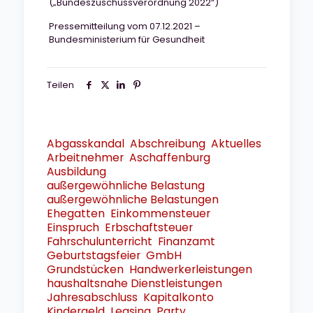
(„Bundeszuschussverordnung 2022“)
Pressemitteilung vom 07.12.2021 –
Bundesministerium für Gesundheit
Teilen
Abgasskandal
Abschreibung
Aktuelles
Arbeitnehmer
Aschaffenburg
Ausbildung
außergewöhnliche Belastung
außergewöhnliche Belastungen
Ehegatten
Einkommensteuer
Einspruch
Erbschaftsteuer
Fahrschulunterricht
Finanzamt
Geburtstagsfeier
GmbH
Grundstücken
Handwerkerleistungen
haushaltsnahe Dienstleistungen
Jahresabschluss
Kapitalkonto
Kindergeld
Leasing
Party