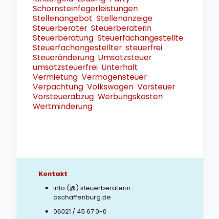
Schornsteinfegerleistungen
Stellenangebot
Stellenanzeige
Steuerberater
Steuerberaterin
Steuerberatung
Steuerfachangestellte
Steuerfachangestellter
steuerfrei
Steueränderung
Umsatzsteuer
umsatzsteuerfrei
Unterhalt
Vermietung
Vermögensteuer
Verpachtung
Volkswagen
Vorsteuer
Vorsteuerabzug
Werbungskosten
Wertminderung
Kontakt
info (@) steuerberaterin-
aschaffenburg.de
06021 / 45 67 0-0