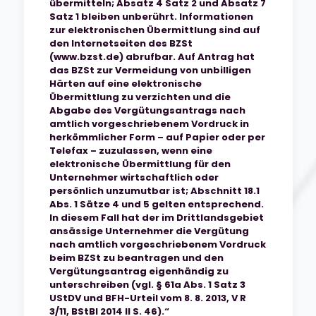
übermitteln; Absatz 4 Satz 2 und Absatz 7
Satz 1 bleiben unberührt. Informationen
zur elektronischen Übermittlung sind auf
den Internetseiten des BZSt
(www.bzst.de) abrufbar. Auf Antrag hat
das BZSt zur Vermeidung von unbilligen
Härten auf eine elektronische
Übermittlung zu verzichten und die
Abgabe des Vergütungsantrags nach
amtlich vorgeschriebenem Vordruck in
herkömmlicher Form – auf Papier oder per
Telefax – zuzulassen, wenn eine
elektronische Übermittlung für den
Unternehmer wirtschaftlich oder
persönlich unzumutbar ist; Abschnitt 18.1
Abs. 1 Sätze 4 und 5 gelten entsprechend.
In diesem Fall hat der im Drittlandsgebiet
ansässige Unternehmer die Vergütung
nach amtlich vorgeschriebenem Vordruck
beim BZSt zu beantragen und den
Vergütungsantrag eigenhändig zu
unterschreiben (vgl. § 61a Abs. 1 Satz 3
UStDV und BFH-Urteil vom 8. 8. 2013, V R
3/11, BStBl 2014 II S. 46).“