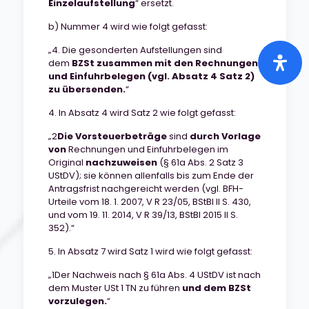
Einzelaufstellung
“ ersetzt.
b) Nummer 4 wird wie folgt gefasst:
„4. Die gesonderten Aufstellungen sind
dem
BZSt zusammen mit den Rechnungen
und Einfuhrbelegen (vgl. Absatz 4 Satz 2)
zu übersenden.
“
4. In Absatz 4 wird Satz 2 wie folgt gefasst:
„2
Die Vorsteuerbeträge
sind
durch Vorlage
von
Rechnungen und Einfuhrbelegen im
Original
nachzuweisen
(§ 61a Abs. 2 Satz 3
UStDV); sie können allenfalls bis zum Ende der
Antragsfrist nachgereicht werden (vgl. BFH-
Urteile vom 18. 1. 2007, V R 23/05, BStBl II S. 430,
und vom 19. 11. 2014, V R 39/13, BStBl 2015 II S.
352).“
5. In Absatz 7 wird Satz 1 wird wie folgt gefasst:
„1Der Nachweis nach § 61a Abs. 4 UStDV ist nach
dem Muster USt 1 TN zu führen
und dem BZSt
vorzulegen.
“