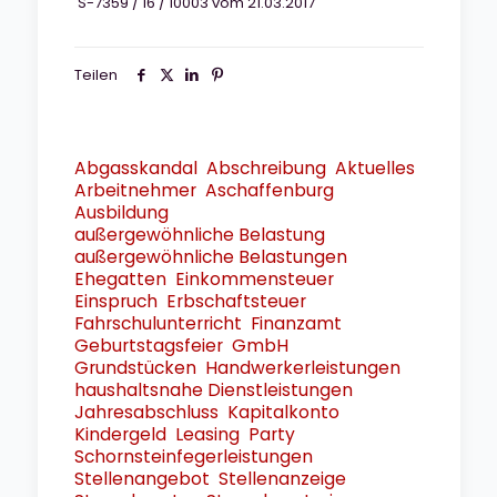
S-7359 / 16 / 10003 vom 21.03.2017
Teilen
Abgasskandal
Abschreibung
Aktuelles
Arbeitnehmer
Aschaffenburg
Ausbildung
außergewöhnliche Belastung
außergewöhnliche Belastungen
Ehegatten
Einkommensteuer
Einspruch
Erbschaftsteuer
Fahrschulunterricht
Finanzamt
Geburtstagsfeier
GmbH
Grundstücken
Handwerkerleistungen
haushaltsnahe Dienstleistungen
Jahresabschluss
Kapitalkonto
Kindergeld
Leasing
Party
Schornsteinfegerleistungen
Stellenangebot
Stellenanzeige