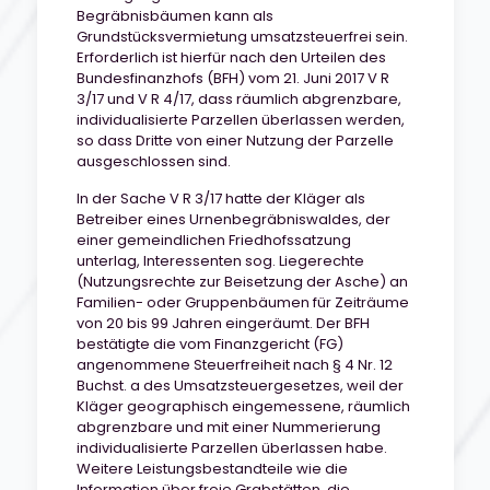
Begräbnisbäumen kann als
Grundstücksvermietung umsatzsteuerfrei sein.
Erforderlich ist hierfür nach den Urteilen des
Bundesfinanzhofs (BFH) vom 21. Juni 2017 V R
3/17 und V R 4/17, dass räumlich abgrenzbare,
individualisierte Parzellen überlassen werden,
so dass Dritte von einer Nutzung der Parzelle
ausgeschlossen sind.
In der Sache V R 3/17 hatte der Kläger als
Betreiber eines Urnenbegräbniswaldes, der
einer gemeindlichen Friedhofssatzung
unterlag, Interessenten sog. Liegerechte
(Nutzungsrechte zur Beisetzung der Asche) an
Familien- oder Gruppenbäumen für Zeiträume
von 20 bis 99 Jahren eingeräumt. Der BFH
bestätigte die vom Finanzgericht (FG)
angenommene Steuerfreiheit nach § 4 Nr. 12
Buchst. a des Umsatzsteuergesetzes, weil der
Kläger geographisch eingemessene, räumlich
abgrenzbare und mit einer Nummerierung
individualisierte Parzellen überlassen habe.
Weitere Leistungsbestandteile wie die
Information über freie Grabstätten, die