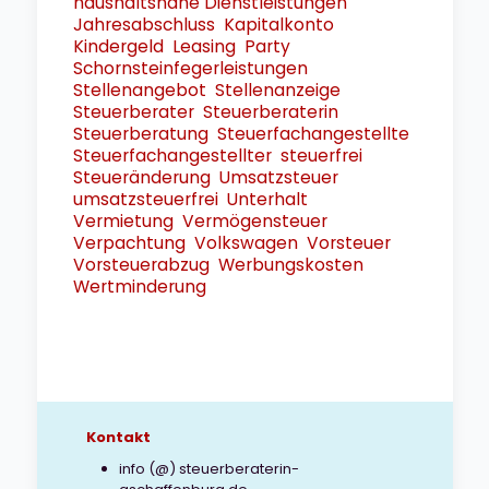
haushaltsnahe Dienstleistungen
Jahresabschluss
Kapitalkonto
Kindergeld
Leasing
Party
Schornsteinfegerleistungen
Stellenangebot
Stellenanzeige
Steuerberater
Steuerberaterin
Steuerberatung
Steuerfachangestellte
Steuerfachangestellter
steuerfrei
Steueränderung
Umsatzsteuer
umsatzsteuerfrei
Unterhalt
Vermietung
Vermögensteuer
Verpachtung
Volkswagen
Vorsteuer
Vorsteuerabzug
Werbungskosten
Wertminderung
Kontakt
info (@) steuerberaterin-