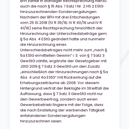
BFH zählte in ständiger Rechtsprechung hierzu
auch die nach § 15 Abs. 1 Satz 1 Nr. 2 HS 2 EStG
hinzuzurechnenden Sondervergütungen.
Nachdem der BFH mit drei Entscheidungen
vom 25.10.2018 (IV R 35/16; IV R 40/16 und IV R
41/16) seine Rechtsprechung hinsichtlich der
Hinzurechnung der Unterschiedsbeträge gem.
§ 5a Abs. 4 EStG geändert hatte und nunmehr
die Hinzurechnung eines
Unterschiedsbetrages nicht mehr zum „nach §
5a EStG ermittelten Gewinn“ i. S. von § 7 Satz 3
GewStG zählte, ergänzte der Gesetzgeber mit
JStG 2019 § 7 Satz 3 GewStG um den Zusatz
„einschließlich der Hinzurechnungen nach § 5a
Abs. 4 und 4a EStG“ mit Rückwirkung auf die
Erhebungszeiträume ab 2008. Vor diesem
Hintergrund vertrat der Beklagte im Streitfall die
Auffassung, dass § 7 Satz 3 GewStG nicht nur
den Gewerbeertrag, sondern auch einen
Gewerbebetrieb fingiere mit der Folge, dass
die nach Einstellung der werbenden Tätigkeit
entstandenen Sondervergütungen
hinzuzurechnen seien.