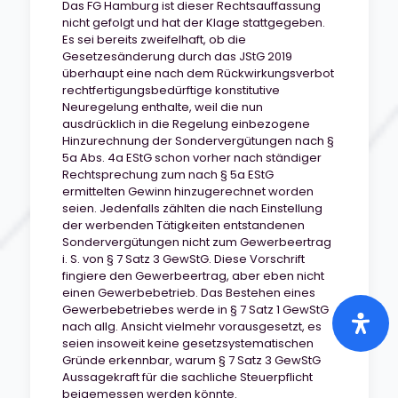
Das FG Hamburg ist dieser Rechtsauffassung
nicht gefolgt und hat der Klage stattgegeben.
Es sei bereits zweifelhaft, ob die
Gesetzesänderung durch das JStG 2019
überhaupt eine nach dem Rückwirkungsverbot
rechtfertigungsbedürftige konstitutive
Neuregelung enthalte, weil die nun
ausdrücklich in die Regelung einbezogene
Hinzurechnung der Sondervergütungen nach §
5a Abs. 4a EStG schon vorher nach ständiger
Rechtsprechung zum nach § 5a EStG
ermittelten Gewinn hinzugerechnet worden
seien. Jedenfalls zählten die nach Einstellung
der werbenden Tätigkeiten entstandenen
Sondervergütungen nicht zum Gewerbeertrag
i. S. von § 7 Satz 3 GewStG. Diese Vorschrift
fingiere den Gewerbeertrag, aber eben nicht
einen Gewerbebetrieb. Das Bestehen eines
Gewerbebetriebes werde in § 7 Satz 1 GewStG
nach allg. Ansicht vielmehr vorausgesetzt, es
seien insoweit keine gesetzsystematischen
Gründe erkennbar, warum § 7 Satz 3 GewStG
Aussagekraft für die sachliche Steuerpflicht
beigemessen werden könnte.