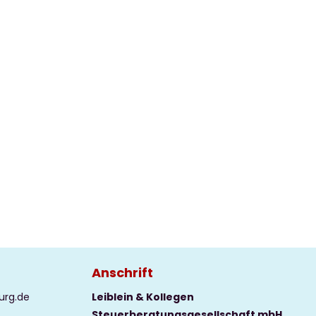
Anschrift
urg.de
Leiblein & Kollegen
Steuerberatungsgesellschaft mbH