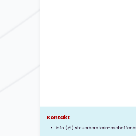
Kontakt
info (@) steuerberaterin-aschaffenb