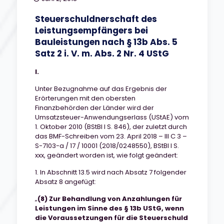
Steuerschuldnerschaft des
Leistungsempfängers bei
Bauleistungen nach § 13b Abs. 5
Satz 2 i. V. m. Abs. 2 Nr. 4 UStG
I.
Unter Bezugnahme auf das Ergebnis der
Erörterungen mit den obersten
Finanzbehörden der Länder wird der
Umsatzsteuer-Anwendungserlass (UStAE) vom
1. Oktober 2010 (BStBl I S. 846), der zuletzt durch
das BMF-Schreiben vom 23. April 2018 – III C 3 –
S-7103-a / 17 / 10001 (2018/0248550), BStBl I S.
xxx, geändert worden ist, wie folgt geändert:
1. In Abschnitt 13.5 wird nach Absatz 7 folgender
Absatz 8 angefügt:
„
(8) Zur Behandlung von Anzahlungen für
Leistungen im Sinne des § 13b UStG, wenn
die Voraussetzungen für die Steuerschuld