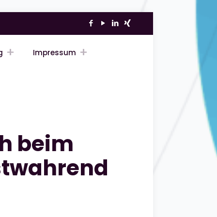
g
Impressum
ch beim
stwahrend