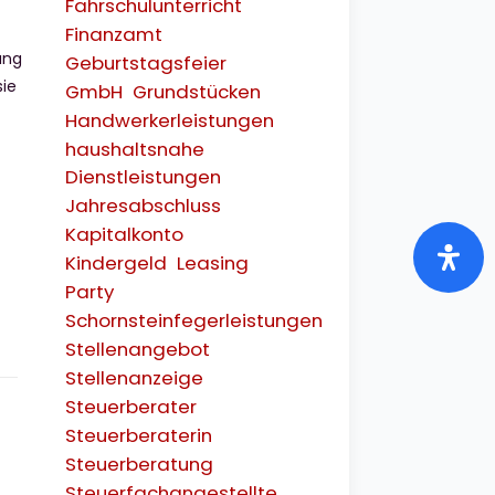
Fahrschulunterricht
Finanzamt
ung
Geburtstagsfeier
sie
GmbH
Grundstücken
Handwerkerleistungen
haushaltsnahe
Dienstleistungen
Jahresabschluss
Kapitalkonto
Kindergeld
Leasing
Party
Schornsteinfegerleistungen
Stellenangebot
Stellenanzeige
Steuerberater
Steuerberaterin
Steuerberatung
Steuerfachangestellte