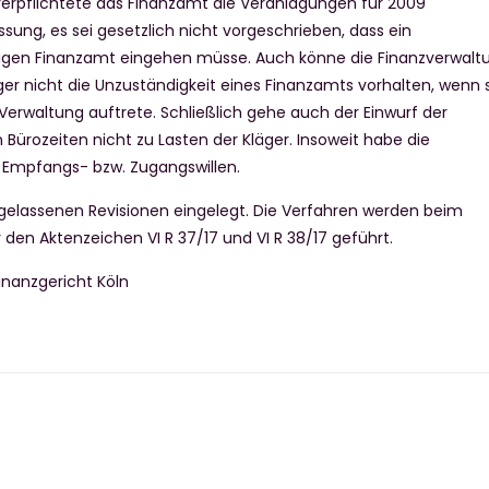
 verpflichtete das Finanzamt die Veranlagungen für 2009
ssung, es sei gesetzlich nicht vorgeschrieben, dass ein
igen Finanzamt eingehen müsse. Auch könne die Finanzverwalt
er nicht die Unzuständigkeit eines Finanzamts vorhalten, wenn 
 Verwaltung auftrete. Schließlich gehe auch der Einwurf der
 Bürozeiten nicht zu Lasten der Kläger. Insoweit habe die
 Empfangs- bzw. Zugangswillen.
gelassenen Revisionen eingelegt. Die Verfahren werden beim
den Aktenzeichen VI R 37/17 und VI R 38/17 geführt.
inanzgericht Köln