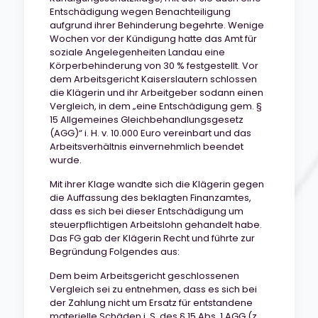
Entschädigung wegen Benachteiligung
aufgrund ihrer Behinderung begehrte. Wenige
Wochen vor der Kündigung hatte das Amt für
soziale Angelegenheiten Landau eine
Körperbehinderung von 30 % festgestellt. Vor
dem Arbeitsgericht Kaiserslautern schlossen
die Klägerin und ihr Arbeitgeber sodann einen
Vergleich, in dem „eine Entschädigung gem. §
15 Allgemeines Gleichbehandlungsgesetz
(AGG)“ i. H. v. 10.000 Euro vereinbart und das
Arbeitsverhältnis einvernehmlich beendet
wurde.
Mit ihrer Klage wandte sich die Klägerin gegen
die Auffassung des beklagten Finanzamtes,
dass es sich bei dieser Entschädigung um
steuerpflichtigen Arbeitslohn gehandelt habe.
Das FG gab der Klägerin Recht und führte zur
Begründung Folgendes aus:
Dem beim Arbeitsgericht geschlossenen
Vergleich sei zu entnehmen, dass es sich bei
der Zahlung nicht um Ersatz für entstandene
materielle Schäden i. S. des § 15 Abs. 1 AGG (z.