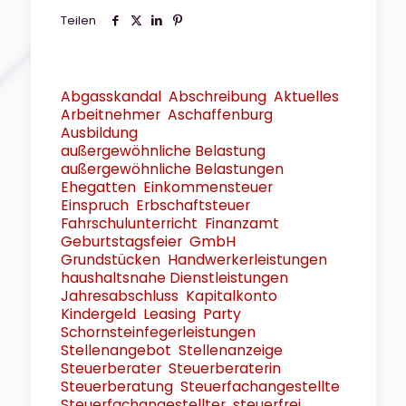
Teilen
Abgasskandal
Abschreibung
Aktuelles
Arbeitnehmer
Aschaffenburg
Ausbildung
außergewöhnliche Belastung
außergewöhnliche Belastungen
Ehegatten
Einkommensteuer
Einspruch
Erbschaftsteuer
Fahrschulunterricht
Finanzamt
Geburtstagsfeier
GmbH
Grundstücken
Handwerkerleistungen
haushaltsnahe Dienstleistungen
Jahresabschluss
Kapitalkonto
Kindergeld
Leasing
Party
Schornsteinfegerleistungen
Stellenangebot
Stellenanzeige
Steuerberater
Steuerberaterin
Steuerberatung
Steuerfachangestellte
Steuerfachangestellter
steuerfrei