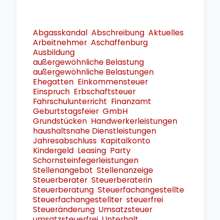
Abgasskandal
Abschreibung
Aktuelles
Arbeitnehmer
Aschaffenburg
Ausbildung
außergewöhnliche Belastung
außergewöhnliche Belastungen
Ehegatten
Einkommensteuer
Einspruch
Erbschaftsteuer
Fahrschulunterricht
Finanzamt
Geburtstagsfeier
GmbH
Grundstücken
Handwerkerleistungen
haushaltsnahe Dienstleistungen
Jahresabschluss
Kapitalkonto
Kindergeld
Leasing
Party
Schornsteinfegerleistungen
Stellenangebot
Stellenanzeige
Steuerberater
Steuerberaterin
Steuerberatung
Steuerfachangestellte
Steuerfachangestellter
steuerfrei
Steueränderung
Umsatzsteuer
umsatzsteuerfrei
Unterhalt