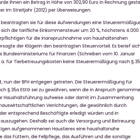
rde ihnen ein Betrag in Höhe von 302,90 Euro in Rechnung gestel
r im Streitjahr (2012) per Überweisungen.
g beantragten sie für diese Aufwendungen eine Steuerermäßigu
sich die tarifliche Einkommensteuer um 20 %, höchstens 4.000
rpflichtigen für die Inanspruchnahme von haushaltsnahen
rsagte der Klägerin den beantragten Steuervorteil. Es berief sic
s Bundesministeriums für Finanzen (Schreiben vom 10. Januar
i u. a. für Tierbetreuungskosten keine Steuerermäßigung nach § 3
ht, nun der BFH entgegen getreten. Die Steuerermäßigung für
ach § 35a EStG sei zu gewähren, wenn die in Anspruch genomm
 zur Haushaltsführung aufweise oder damit im Zusammenhang
 hauswirtschaftlichen Verrichtungen, die gewöhnlich durch
oder entsprechend Beschäftigte erledigt würden und in
 auszugehen. Deshalb sei auch die Versorgung und Betreuung
chtigen aufgenommenen Haustieres eine haushaltsnahe
e das Füttern, die Fellpflege, das Ausführen und die sonstige