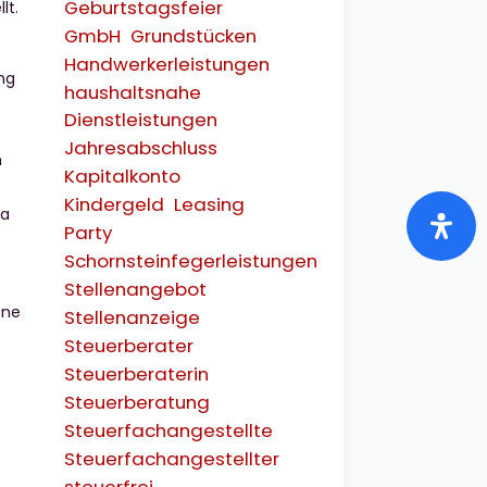
Geburtstagsfeier
lt.
GmbH
Grundstücken
Handwerkerleistungen
ng
haushaltsnahe
Dienstleistungen
Jahresabschluss
h
Kapitalkonto
Kindergeld
Leasing
5a
Party
Schornsteinfegerleistungen
Stellenangebot
ene
Stellenanzeige
Steuerberater
Steuerberaterin
Steuerberatung
Steuerfachangestellte
Steuerfachangestellter