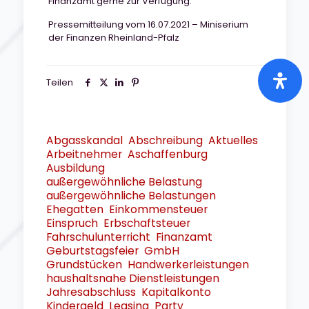
Finanzamt gerne zur Verfügung.
Pressemitteilung vom 16.07.2021 – Miniserium
der Finanzen Rheinland-Pfalz
Teilen
Abgasskandal
Abschreibung
Aktuelles
Arbeitnehmer
Aschaffenburg
Ausbildung
außergewöhnliche Belastung
außergewöhnliche Belastungen
Ehegatten
Einkommensteuer
Einspruch
Erbschaftsteuer
Fahrschulunterricht
Finanzamt
Geburtstagsfeier
GmbH
Grundstücken
Handwerkerleistungen
haushaltsnahe Dienstleistungen
Jahresabschluss
Kapitalkonto
Kindergeld
Leasing
Party