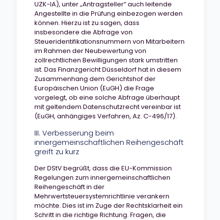
UZK-IA), unter „Antragsteller“ auch leitende
Angestellte in die Prüfung einbezogen werden
können. Hierzu ist zu sagen, dass
insbesondere die Abfrage von
Steueridentifikationsnummern von Mitarbeitern
im Rahmen der Neubewertung von
zollrechtlichen Bewilligungen stark umstritten
ist. Das Finanzgericht Düsseldorf hat in diesem
Zusammenhang dem Gerichtshof der
Europäischen Union (EuGH) die Frage
vorgelegt, ob eine solche Abfrage überhaupt
mit geltendem Datenschutzrecht vereinbar ist
(EuGH, anhängiges Verfahren, Az. C-496/17).
III. Verbesserung beim
innergemeinschaftlichen Reihengeschäft
greift zu kurz
Der DStV begrüßt, dass die EU-Kommission
Regelungen zum innergemeinschaftlichen
Reihengeschäft in der
Mehrwertsteuersystemrichtlinie verankern
möchte. Dies ist im Zuge der Rechtsklarheit ein
Schritt in die richtige Richtung. Fragen, die