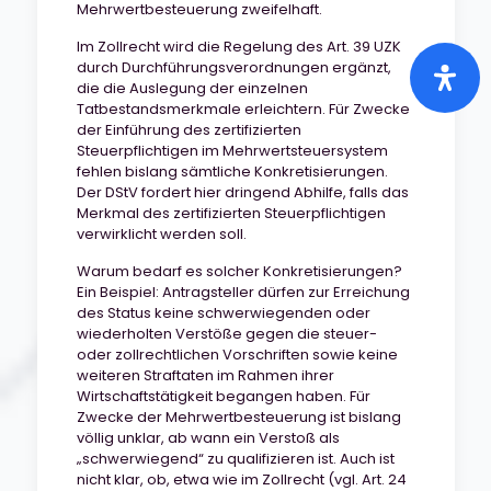
Mehrwertbesteuerung zweifelhaft.
Im Zollrecht wird die Regelung des Art. 39 UZK
durch Durchführungsverordnungen ergänzt,
die die Auslegung der einzelnen
Tatbestandsmerkmale erleichtern. Für Zwecke
der Einführung des zertifizierten
Steuerpflichtigen im Mehrwertsteuersystem
fehlen bislang sämtliche Konkretisierungen.
Der DStV fordert hier dringend Abhilfe, falls das
Merkmal des zertifizierten Steuerpflichtigen
verwirklicht werden soll.
Warum bedarf es solcher Konkretisierungen?
Ein Beispiel: Antragsteller dürfen zur Erreichung
des Status keine schwerwiegenden oder
wiederholten Verstöße gegen die steuer-
oder zollrechtlichen Vorschriften sowie keine
weiteren Straftaten im Rahmen ihrer
Wirtschaftstätigkeit begangen haben. Für
Zwecke der Mehrwertbesteuerung ist bislang
völlig unklar, ab wann ein Verstoß als
„schwerwiegend“ zu qualifizieren ist. Auch ist
nicht klar, ob, etwa wie im Zollrecht (vgl. Art. 24