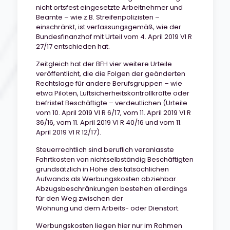
nicht ortsfest eingesetzte Arbeitnehmer und
Beamte – wie z.B. Streifenpolizisten –
einschränkt, ist verfassungsgemäß, wie der
Bundesfinanzhof mit Urteil vom 4. April 2019 VI R
27/17 entschieden hat.
Zeitgleich hat der BFH vier weitere Urteile
veröffentlicht, die die Folgen der geänderten
Rechtslage für andere Berufsgruppen – wie
etwa Piloten, Luftsicherheitskontrollkräfte oder
befristet Beschäftigte – verdeutlichen (Urteile
vom 10. April 2019 VI R 6/17, vom 11. April 2019 VI R
36/16, vom 11. April 2019 VI R 40/16 und vom 11.
April 2019 VI R 12/17).
Steuerrechtlich sind beruflich veranlasste
Fahrtkosten von nichtselbständig Beschäftigten
grundsätzlich in Höhe des tatsächlichen
Aufwands als Werbungskosten abziehbar.
Abzugsbeschränkungen bestehen allerdings
für den Weg zwischen der
Wohnung und dem Arbeits- oder Dienstort.
Werbungskosten liegen hier nur im Rahmen