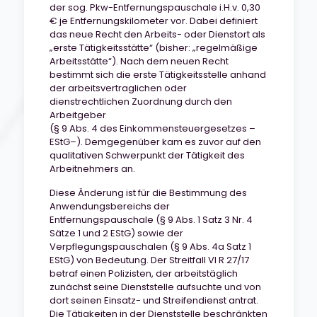
der sog. Pkw-Entfernungspauschale i.H.v. 0,30
€ je Entfernungskilometer vor. Dabei definiert
das neue Recht den Arbeits- oder Dienstort als
„erste Tätigkeitsstätte“ (bisher: „regelmäßige
Arbeitsstätte“). Nach dem neuen Recht
bestimmt sich die erste Tätigkeitsstelle anhand
der arbeitsvertraglichen oder
dienstrechtlichen Zuordnung durch den
Arbeitgeber
(§ 9 Abs. 4 des Einkommensteuergesetzes –
EStG–). Demgegenüber kam es zuvor auf den
qualitativen Schwerpunkt der Tätigkeit des
Arbeitnehmers an.
Diese Änderung ist für die Bestimmung des
Anwendungsbereichs der
Entfernungspauschale (§ 9 Abs. 1 Satz 3 Nr. 4
Sätze 1 und 2 EStG) sowie der
Verpflegungspauschalen (§ 9 Abs. 4a Satz 1
EStG) von Bedeutung. Der Streitfall VI R 27/17
betraf einen Polizisten, der arbeitstäglich
zunächst seine Dienststelle aufsuchte und von
dort seinen Einsatz- und Streifendienst antrat.
Die Tätigkeiten in der Dienststelle beschränkten