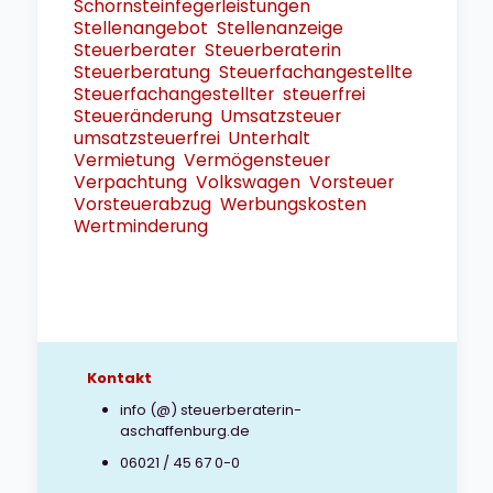
Schornsteinfegerleistungen
Stellenangebot
Stellenanzeige
Steuerberater
Steuerberaterin
Steuerberatung
Steuerfachangestellte
Steuerfachangestellter
steuerfrei
Steueränderung
Umsatzsteuer
umsatzsteuerfrei
Unterhalt
Vermietung
Vermögensteuer
Verpachtung
Volkswagen
Vorsteuer
Vorsteuerabzug
Werbungskosten
Wertminderung
Kontakt
info (@) steuerberaterin-
aschaffenburg.de
06021 / 45 67 0-0