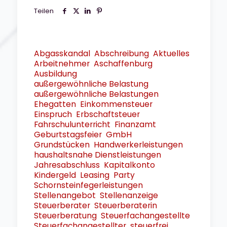
Teilen
Abgasskandal
Abschreibung
Aktuelles
Arbeitnehmer
Aschaffenburg
Ausbildung
außergewöhnliche Belastung
außergewöhnliche Belastungen
Ehegatten
Einkommensteuer
Einspruch
Erbschaftsteuer
Fahrschulunterricht
Finanzamt
Geburtstagsfeier
GmbH
Grundstücken
Handwerkerleistungen
haushaltsnahe Dienstleistungen
Jahresabschluss
Kapitalkonto
Kindergeld
Leasing
Party
Schornsteinfegerleistungen
Stellenangebot
Stellenanzeige
Steuerberater
Steuerberaterin
Steuerberatung
Steuerfachangestellte
Steuerfachangestellter
steuerfrei