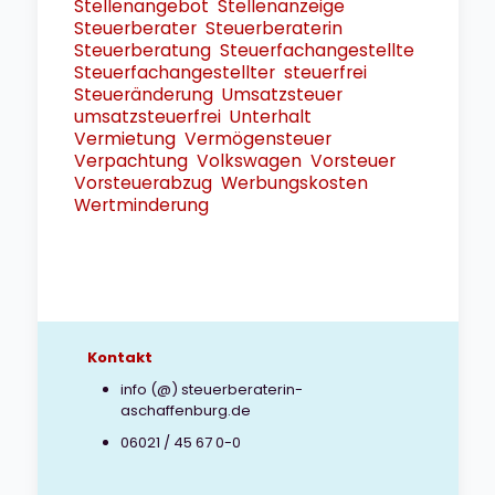
Stellenangebot
Stellenanzeige
Steuerberater
Steuerberaterin
Steuerberatung
Steuerfachangestellte
Steuerfachangestellter
steuerfrei
Steueränderung
Umsatzsteuer
umsatzsteuerfrei
Unterhalt
Vermietung
Vermögensteuer
Verpachtung
Volkswagen
Vorsteuer
Vorsteuerabzug
Werbungskosten
Wertminderung
Kontakt
info (@) steuerberaterin-
aschaffenburg.de
06021 / 45 67 0-0