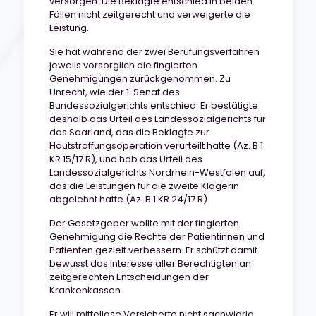
versorgen. Die Beklagte entschied in beiden
Fällen nicht zeitgerecht und verweigerte die
Leistung.
Sie hat während der zwei Berufungsverfahren
jeweils vorsorglich die fingierten
Genehmigungen zurückgenommen. Zu
Unrecht, wie der 1. Senat des
Bundessozialgerichts entschied. Er bestätigte
deshalb das Urteil des Landessozialgerichts für
das Saarland, das die Beklagte zur
Hautstraffungsoperation verurteilt hatte (Az. B 1
KR 15/17 R), und hob das Urteil des
Landessozialgerichts Nordrhein-Westfalen auf,
das die Leistungen für die zweite Klägerin
abgelehnt hatte (Az. B 1 KR 24/17 R).
Der Gesetzgeber wollte mit der fingierten
Genehmigung die Rechte der Patientinnen und
Patienten gezielt verbessern. Er schützt damit
bewusst das Interesse aller Berechtigten an
zeitgerechten Entscheidungen der
Krankenkassen.
Er will mittellose Versicherte nicht sachwidrig