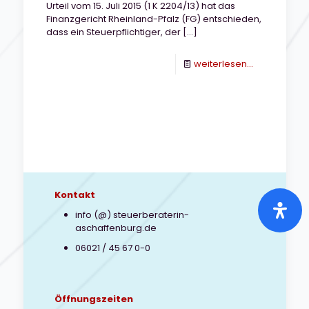
Urteil vom 15. Juli 2015 (1 K 2204/13) hat das
Finanzgericht Rheinland-Pfalz (FG) entschieden,
dass ein Steuerpflichtiger, der
[…]
-
weiterlesen...
Einkommens
muss
elektronisch
abgegeben
werde
Kontakt
info (@) steuerberaterin-
aschaffenburg.de
06021 / 45 67 0-0
Öffnungszeiten