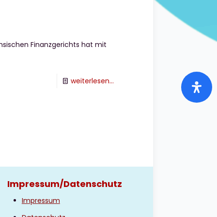
hsischen Finanzgerichts hat mit
-
weiterlesen...
Verstößt
der
Soli
gegen
das
Grundgesetz?
Impressum/Datenschutz
Impressum