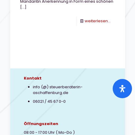
Mandantin Anerkennung in Form eines schönen
[…]
-
weiterlesen...
Vielen
Dank
für
die
Anerkennun
Kontakt
info (@) steuerberaterin-
aschaffenburg.de
06021 / 45 67 0-0
Öffnungszeiten
08:00 - 17:00 Uhr ( Mo-Do )