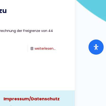
zu
erechnung der Freigrenze von 44
-
weiterlesen...
Sind
Versandkosten
für
die
44
EUR-
Freigrenze
Impressum/Datenschutz
zu