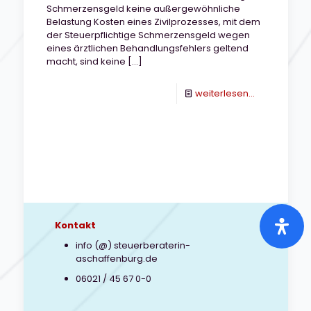
Schmerzensgeld keine außergewöhnliche
Belastung Kosten eines Zivilprozesses, mit dem
der Steuerpflichtige Schmerzensgeld wegen
eines ärztlichen Behandlungsfehlers geltend
macht, sind keine
[…]
-
weiterlesen...
Können
Prozesskost
als
außergewöh
Belastung
steuerlich
Kontakt
abgesetzt
info (@) steuerberaterin-
aschaffenburg.de
werden?
06021 / 45 67 0-0