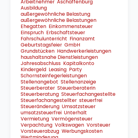
Arbeitnehmer
Aschaffenburg
Ausbildung
außergewöhnliche Belastung
außergewöhnliche Belastungen
Ehegatten
Einkommensteuer
Einspruch
Erbschaftsteuer
Fahrschulunterricht
Finanzamt
Geburtstagsfeier
GmbH
Grundstücken
Handwerkerleistungen
haushaltsnahe Dienstleistungen
Jahresabschluss
Kapitalkonto
Kindergeld
Leasing
Party
Schornsteinfegerleistungen
Stellenangebot
Stellenanzeige
Steuerberater
Steuerberaterin
Steuerberatung
Steuerfachangestellte
Steuerfachangestellter
steuerfrei
Steueränderung
Umsatzsteuer
umsatzsteuerfrei
Unterhalt
Vermietung
Vermögensteuer
Verpachtung
Volkswagen
Vorsteuer
Vorsteuerabzug
Werbungskosten
Wertminderung